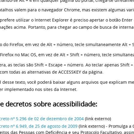
lando-se Alt + 4 em qualquer página do portal, chega-se diretamen
atalhos valem para o navegador Chrome, mas existem algumas vari
refere utilizar o Internet Explorer é preciso apertar o botão Ente
ações acima. Portanto, para chegar ao campo de busca de interna 
o do Firefox, em vez de Alt + número, tecle simultaneamente Alt + 
Firefox no Mac OS, em vez de Alt + Shift + número, tecle simultane
ra, as teclas são Shift + Escape + número. Ao teclar apenas Shift 
 com todas as alternativas de ACCESSKEY da página.
al desse texto, você poderá baixar alguns arquivos que explicam m
er implementado nos sites da Internet.
 e decretos sobre acessibilidade:
creto nº 5.296 de 02 de dezembro de 2004
(link externo)
reto nº 6.949, de 25 de agosto de 2009
(link externo) - Promulga a
eitos das Pessoas com Deficiência e seu Protocolo Facultativo, as