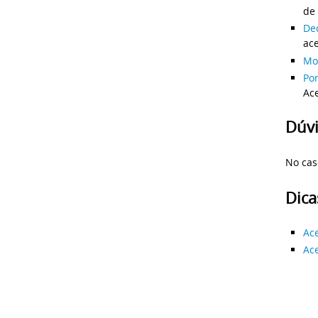
de
Dec
ac
Mo
Por
Ac
Dúvi
No cas
Dica
Ace
Ace