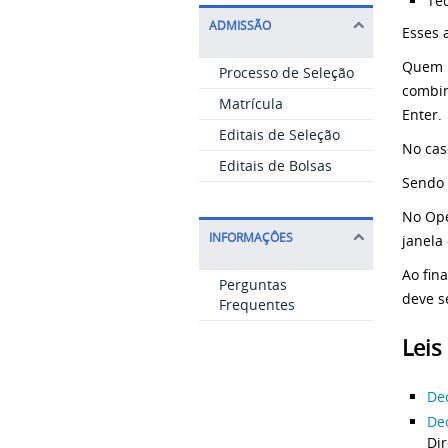
Tec
ADMISSÃO
Esses 
Quem p
Processo de Seleção
combin
Matrícula
Enter.
Editais de Seleção
No cas
Editais de Bolsas
Sendo 
No Ope
INFORMAÇÔES
janela
Ao fin
Perguntas
deve s
Frequentes
Leis
De
Dec
Dir