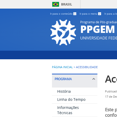
BRASIL
Ir para o conteúdo
1
Ir para o menu
2
Ir para a
Programa de Pós-gradua
PPGEM
UNIVERSIDADE FE
PÁGINA INICIAL
>
ACESSIBILIDADE
Ac
PROGRAMA
História
Publicad
17 de De
Linha do Tempo
Informações
Este 
Técnicas
confo