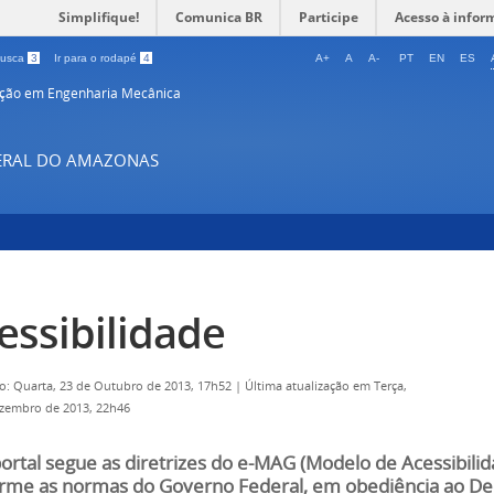
Simplifique!
Comunica BR
Participe
Acesso à infor
 busca
3
Ir para o rodapé
4
A+
A
A-
PT
EN
ES
ção em Engenharia Mecânica
DERAL DO AMAZONAS
essibilidade
o: Quarta, 23 de Outubro de 2013, 17h52
|
Última atualização em Terça,
zembro de 2013, 22h46
portal segue as diretrizes do e-MAG (Modelo de Acessibili
rme as normas do Governo Federal, em obediência ao Dec