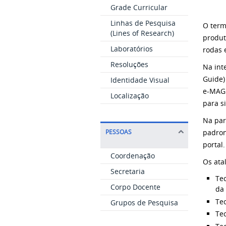
Grade Curricular
Linhas de Pesquisa
O term
(Lines of Research)
produt
Laboratórios
rodas 
Resoluções
Na int
Guide)
Identidade Visual
e-MAG 
Localização
para s
Na par
padron
PESSOAS
portal.
Coordenação
Os ata
Secretaria
Tec
Corpo Docente
da
Tec
Grupos de Pesquisa
Tec